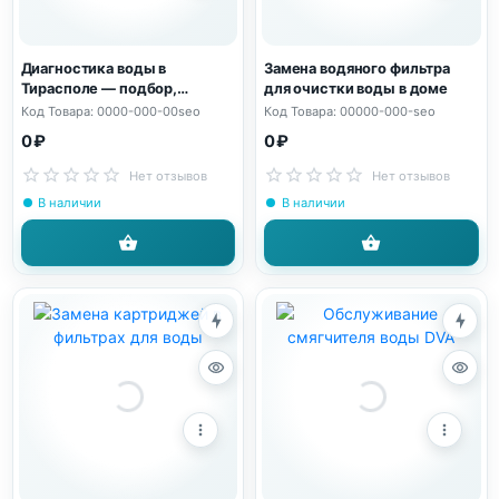
Диагностика воды в
Замена водяного фильтра
Тирасполе — подбор,
для очистки воды в доме
продажа и установка
Код Товара: 0000-000-00seo
Код Товара: 00000-000-seo
фильтров для воды
0 ₽
0 ₽
Нет отзывов
Нет отзывов
В наличии
В наличии